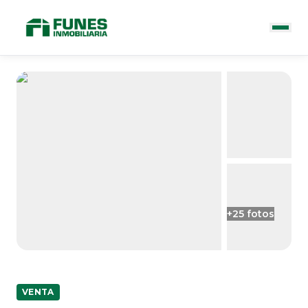
+
25
fotos
VENTA