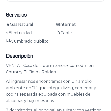
Servicios
🔥
Gas Natural
🌐
Internet
⚡
Electricidad
📺
Cable
💡
Alumbrado público
Descripción
VENTA - Casa de 2 dormitorios + comodín en
Country El Cielo - Roldan
Al ingresar nos encontramos con un amplio
ambiente en "L" que integra living, comedor y
cocina separada equipada con muebles de
alacenas y bajo mesadas.
2 dormitorios, el principal en suite y con vestidor.