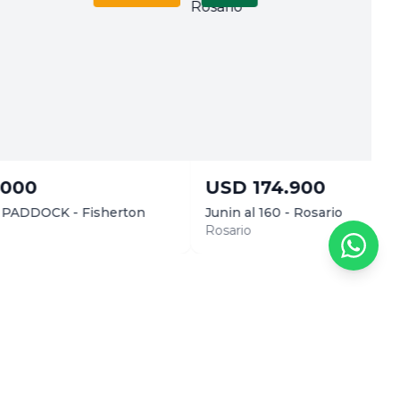
USD
174.900
U
erton
Junin al 160 - Rosario
San
Rosario
Rol