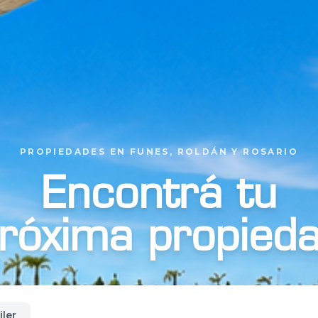
PROPIEDADES EN FUNES, ROLDÁN Y ROSARIO
Encontrá tu
róxima propied
iler