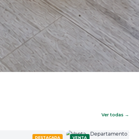
Ver todas →
ESTACADA
VENTA
DESTACADA
VE