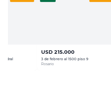
USD
215.000
USD
155
3 de febrero al 1500 piso 9
Tobas al 180
Rosario
Roldán