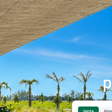
p
Venta
Alqu