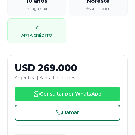
10 años
Noreste
Antigüedad
🧭
Orientación
✓
APTA CRÉDITO
USD
269.000
Argentina | Santa Fe | Funes
Consultar por WhatsApp
Llamar