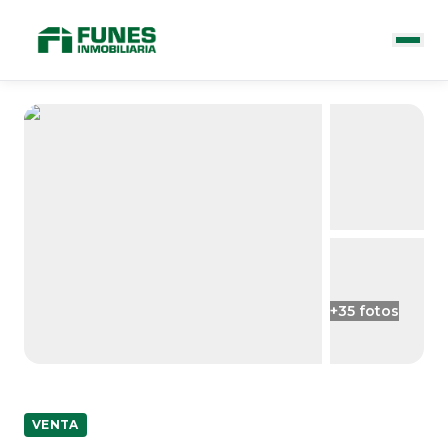
+
35
fotos
VENTA