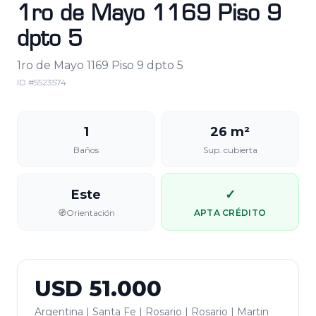
1ro de Mayo 1169 Piso 9
dpto 5
1ro de Mayo 1169 Piso 9 dpto 5
ID #
5523574
1
26 m²
Baños
Sup. cubierta
Este
✓
🧭
Orientación
APTA CRÉDITO
USD
51.000
Argentina | Santa Fe | Rosario | Rosario | Martin