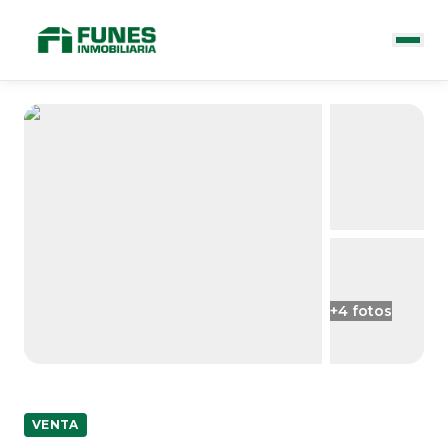
+
4
fotos
VENTA